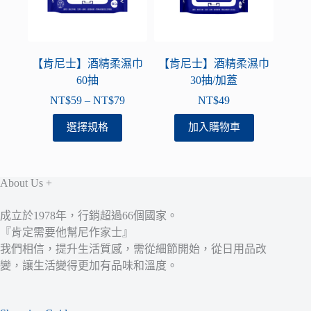
【肯尼士】酒精柔濕巾
【肯尼士】酒精柔濕巾
60抽
30抽/加蓋
NT$
59
–
NT$
79
NT$
49
價
格
此
選擇規格
加入購物車
範
產
圍：
品
NT$59
有
到
About Us +
多
NT$79
種
成立於1978年，行銷超過66個國家。
款
『肯定需要他幫尼作家士』
式。
我們相信，提升生活質感，需從細節開始，從日用品改
可
變，讓生活變得更加有品味和溫度。
在
產
品