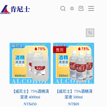
跳
至
購
主
物
要
車
內
容
售完
【戚尼士】75%酒精清
【戚尼士】75%酒精清
潔液 4000ml
潔液 500ml
NT$
450
NT$
69