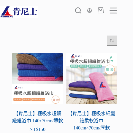
跳
至
購
主
物
要
車
內
容
【肯尼士】極吸水超細
【肯尼士】極吸水細纖
纖維浴巾 140x70cm/薄款
維柔軟浴巾
140cm×70cm/厚款
NT$
150