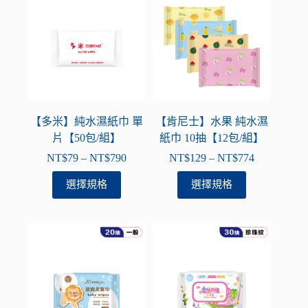
多
多
NT$760
NT$708
種
種
款
款
式。
式。
可
可
在
在
產
產
品
品
【多米】純水濕紙巾 單
【肯尼士】水果 純水濕
頁
頁
片【50包/組】
紙巾 10抽【12包/組】
面
面
NT$
79
–
NT$
790
NT$
129
–
NT$
774
價
價
選
選
格
格
此
此
選擇規格
選擇規格
擇
擇
範
範
產
產
選
選
圍：
圍：
品
品
項
項
NT$79
NT$129
有
有
到
到
多
多
NT$790
NT$774
種
種
款
款
式。
式。