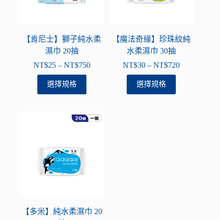
可
可
在
在
產
產
品
品
【肯尼士】獅子純水柔
【魔法奇緣】珍珠紋純
頁
頁
濕巾 20抽
水柔濕巾 30抽
面
面
NT$
25
–
NT$
750
NT$
30
–
NT$
720
價
價
選
選
格
格
此
此
選擇規格
選擇規格
擇
擇
範
範
產
產
選
選
圍：
圍：
品
品
項
項
NT$25
NT$30
有
有
到
到
多
多
NT$750
NT$720
種
種
款
款
式。
式。
可
可
在
在
產
產
品
品
【多米】純水柔濕巾 20