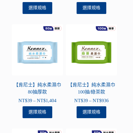
格
格
此
此
選擇規格
選擇規格
範
範
產
產
圍：
圍：
品
品
NT$39
NT$19
有
有
到
到
多
多
NT$1,399
NT$540
種
種
款
款
式。
式。
可
可
在
在
產
產
品
品
【肯尼士】純水柔濕巾
【肯尼士】純水柔濕巾
頁
頁
80抽厚款
100抽/綠茶款
面
面
NT$
39
–
NT$
1,404
NT$
39
–
NT$
936
價
價
選
選
格
格
此
此
選擇規格
選擇規格
擇
擇
範
範
產
產
選
選
圍：
圍：
品
品
項
項
NT$39
NT$39
有
有