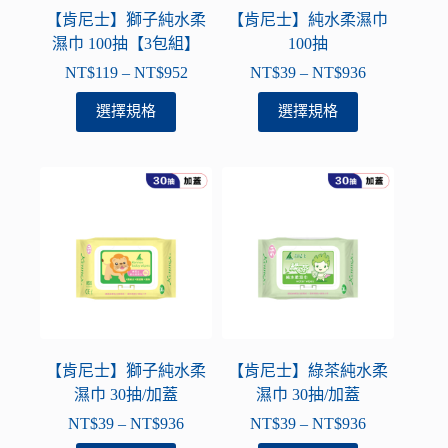
品
品
【肯尼士】獅子純水柔
【肯尼士】純水柔濕巾
頁
頁
濕巾 100抽【3包組】
100抽
面
面
NT$
119
–
NT$
952
NT$
39
–
NT$
936
價
價
選
選
格
格
此
此
選擇規格
選擇規格
擇
擇
範
範
產
產
選
選
圍：
圍：
品
品
項
項
NT$119
NT$39
有
有
到
到
多
多
NT$952
NT$936
種
種
款
款
式。
式。
可
可
在
在
產
產
品
品
【肯尼士】獅子純水柔
【肯尼士】綠茶純水柔
頁
頁
濕巾 30抽/加蓋
濕巾 30抽/加蓋
面
面
NT$
39
–
NT$
936
NT$
39
–
NT$
936
價
價
選
選