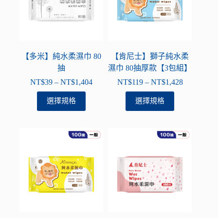
式。
式。
可
可
在
在
產
產
品
品
【多米】純水柔濕巾 80
【肯尼士】獅子純水柔
頁
頁
抽
濕巾 80抽厚款【3包組】
面
面
NT$
39
–
NT$
1,404
NT$
119
–
NT$
1,428
價
價
選
選
格
格
此
此
選擇規格
選擇規格
擇
擇
範
範
產
產
選
選
圍：
圍：
品
品
項
項
NT$39
NT$119
有
有
到
到
多
多
NT$1,404
NT$1,428
種
種
款
款
式。
式。
可
可
在
在
產
產