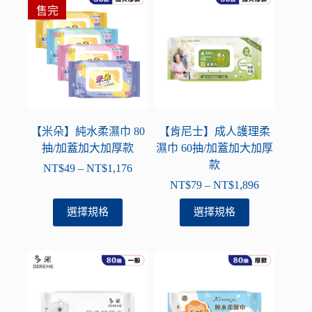
到
到
售完
多
多
NT$1,404
NT$936
種
種
款
款
式。
式。
可
可
在
在
產
產
品
品
【米朵】純水柔濕巾 80
【肯尼士】成人護理柔
頁
頁
抽/加蓋加大加厚款
濕巾 60抽/加蓋加大加厚
面
面
款
NT$
49
–
NT$
1,176
價
選
選
NT$
79
–
NT$
1,896
格
價
擇
擇
範
格
此
此
選擇規格
選擇規格
選
選
圍：
範
產
產
項
項
NT$49
圍：
品
品
到
NT$79
有
有
NT$1,176
到
多
多
NT$1,896
種
種
款
款