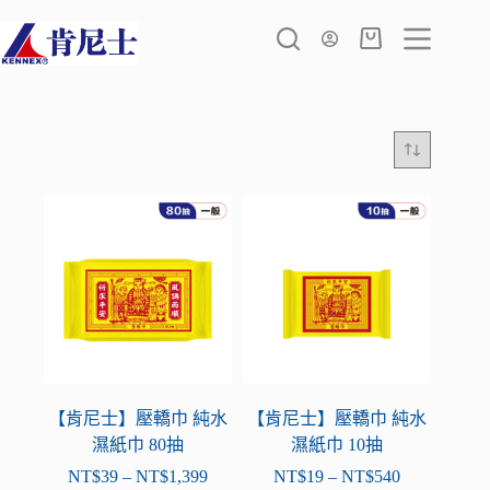
跳
至
購
主
物
要
車
內
容
【肯尼士】壓轎巾 純水
【肯尼士】壓轎巾 純水
濕紙巾 80抽
濕紙巾 10抽
NT$
39
–
NT$
1,399
NT$
19
–
NT$
540
價
價