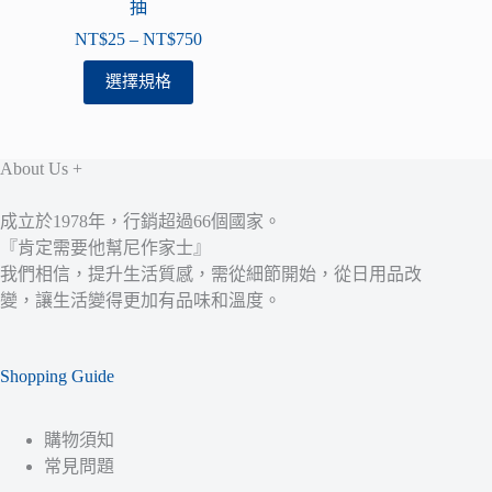
頁
頁
抽
面
面
NT$
25
–
NT$
750
價
選
選
格
此
選擇規格
擇
擇
範
產
選
選
圍：
品
項
項
NT$25
有
About Us +
到
多
NT$750
種
成立於1978年，行銷超過66個國家。
款
『肯定需要他幫尼作家士』
式。
我們相信，提升生活質感，需從細節開始，從日用品改
可
變，讓生活變得更加有品味和溫度。
在
產
品
Shopping Guide
頁
面
購物須知
選
常見問題
擇