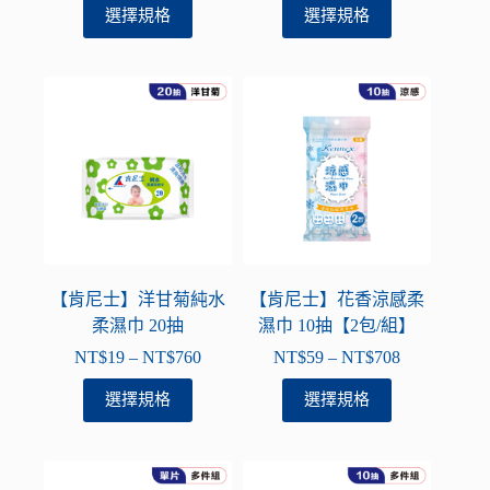
格
格
此
此
選擇規格
選擇規格
擇
擇
範
範
產
產
選
選
圍：
圍：
品
品
項
項
NT$39
NT$39
有
有
到
到
多
多
NT$936
NT$936
種
種
款
款
式。
式。
可
可
在
在
產
產
品
品
【肯尼士】洋甘菊純水
【肯尼士】花香涼感柔
頁
頁
柔濕巾 20抽
濕巾 10抽【2包/組】
面
面
NT$
19
–
NT$
760
NT$
59
–
NT$
708
價
價
選
選
格
格
此
此
選擇規格
選擇規格
擇
擇
範
範
產
產
選
選
圍：
圍：
品
品
項
項
NT$19
NT$59
有
有
到
到