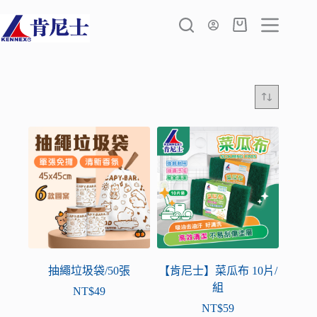
跳
至
購
主
物
要
車
內
容
抽繩垃圾袋/50張
【肯尼士】菜瓜布 10片/
組
NT$
49
NT$
59