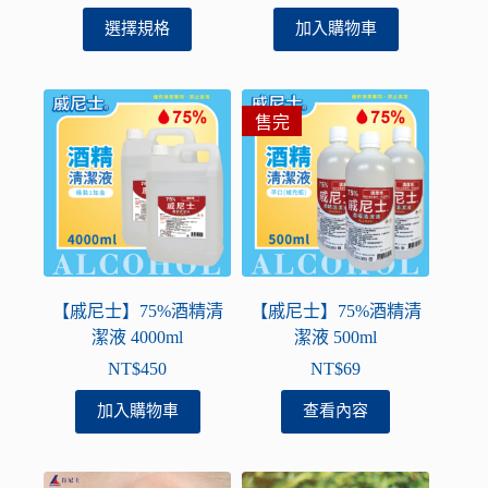
此
選擇規格
加入購物車
產
品
有
售完
多
種
款
式。
可
在
產
品
【戚尼士】75%酒精清
【戚尼士】75%酒精清
頁
潔液 4000ml
潔液 500ml
面
NT$
450
NT$
69
選
加入購物車
查看內容
擇
選
項