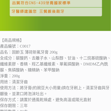
【商品規格】
產品編號：C0017
品名：固齡玉 薄荷新氟牙膏 200g
全成分：碳酸鈣、去離子水、山梨醇、甘油、十二烷基硫酸鈉、
纖維素膠、香精、羥乙基纖維素、單氟磷酸鈉、DMDM乙內酰
脲、焦磷酸鈉、糖精鈉、苯甲酸鈉
淨重：200g
用途：清潔牙齒
使用方法：將牙膏(約豌豆大小用量)擠在牙刷上，清潔牙齒與牙
齦後，並漱口將泡沫吐出。
保存方式：請置於通風乾燥處，避免高溫或陽光直射
保存期限：三年