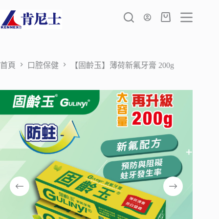
跳
至
購
主
物
要
車
內
容
首頁
口腔保健
【固齡玉】薄荷新氟牙膏 200g