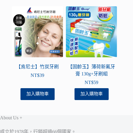
【肯尼士】竹炭牙刷
【固齡玉】薄荷新氟牙
膏 130g+牙刷組
NT$
39
NT$
59
加入購物車
加入購物車
About Us +
成立於1978年，行銷超過66個國家。