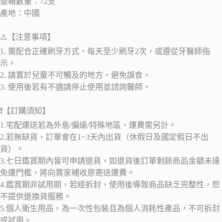
整箱數量：72支
產地：中國
⚠️【注意事項】
1. 需配合正確刷牙方式，每天至少刷牙2次，或遵從牙醫師指
示。
2. 請置於兒童不可觸及的地方，避免誤食。
3. 使用後若有不適請停止使用並諮詢醫師。
❗【訂購須知】
1.宅配運送若為外島/偏遠/特殊地區，運費需另計。
2.若無缺貨，訂單會在1~3天內出貨（休假日及國定假日不出
貨）。
3.七日鑑賞期內皆可申請退貨，如退貨後訂單剩餘商品金額未達
免運門檻，將向買家補收原寄送運費。
4.鑑賞期非試用期，若經拆封、使用後導致商品缺乏完整性，恕
不提供退換貨服務。
5.個人衛生用品，為一次性包裝且為個人消耗性產品，不可拆封
或試用。