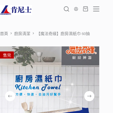
跳
至
購
主
物
要
車
內
容
首頁
廚房清潔
【魔法奇緣】廚房濕紙巾 60抽
售完