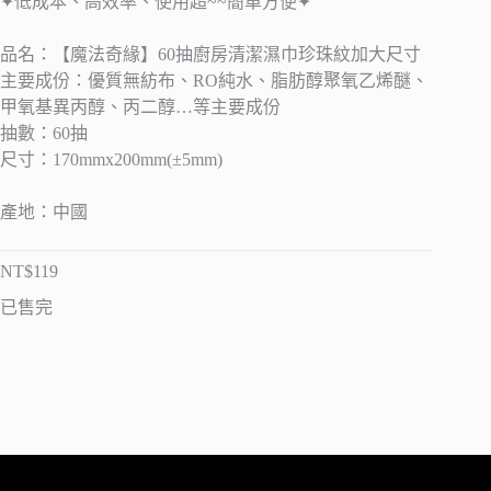
✦低成本、高效率、使用超~~簡單方便✦
品名：【魔法奇緣】60抽廚房清潔濕巾珍珠紋加大尺寸
主要成份：優質無紡布、RO純水、脂肪醇聚氧乙烯醚、
甲氧基異丙醇、丙二醇…等主要成份
抽數：60抽
尺寸：170mmx200mm(±5mm)
產地：中國
NT$
119
已售完