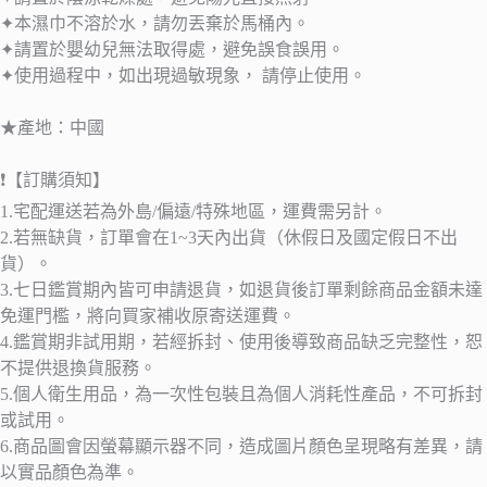
✦本濕巾不溶於水，請勿丟棄於馬桶內。
✦請置於嬰幼兒無法取得處，避免誤食誤用。
✦使用過程中，如出現過敏現象， 請停止使用。
★產地：中國
❗【訂購須知】
1.
宅配運送若為外島
/
偏遠
/
特殊地區，運費需另計。
2.
若無缺貨，訂單會在
1~3
天內出貨（休假日及國定假日不出
貨）。
3.
七日鑑賞期內皆可申請退貨，如退貨後訂單剩餘商品金額未達
免運門檻，將向買家補收原寄送運費。
4.
鑑賞期非試用期，若經拆封、使用後導致商品缺乏完整性，恕
不提供退換貨服務。
5.
個人衛生用品，為一次性包裝且為個人消耗性產品，不可拆封
或試用。
6.
商品圖會因螢幕顯示器不同，造成圖片顏色呈現略有差異，請
以實品顏色為準。