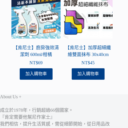
【肯尼士】廚房強效清
【肯尼士】加厚超細纖
潔劑 600ml/柑橘
維雙面抹布 30x40cm
NT$
69
NT$
45
加入購物車
加入購物車
About Us +
成立於1978年，行銷超過66個國家。
『肯定需要他幫尼作家士』
我們相信，提升生活質感，需從細節開始，從日用品改