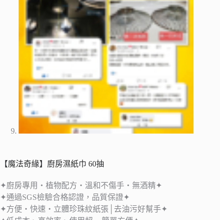
【魔法奇緣】廚房濕紙巾 60抽
✦廚房專用‧植物配方‧溫和不傷手‧無酒精✦
✦通過SGS檢驗合格認證，品質保證✦
✦方便‧快速‧立體珍珠紋紙張│去油污好幫手✦