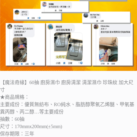
【魔法奇緣】60抽 廚房濕巾 廚房清潔 清潔濕巾 珍珠紋 加大尺
寸
★商品規格：
主要成份：優質無紡布、RO純水、脂肪醇聚氧乙烯醚、甲氧基
異丙醇、丙二醇…等主要成份
抽數：60抽
尺寸：170mmx200mm(±5mm)
保存期限：三年