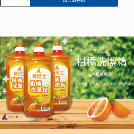
加入購物車
尼
士】
A
l
全
t
效
e
性
r
洗
n
潔
a
精
t
1000ml/
i
v
柑
e
橘
:
數
量