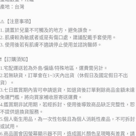
產地：台灣
⚠️【注意事項】
1. 請置於兒童不可觸及的地方，避免誤食。
2. 肌膚較為敏感者或是有傷口處，建議配戴手套使用。
3. 使用後若有肌膚不適請停止使用並諮詢醫師。
❗【訂購須知】
1.宅配運送若為外島/偏遠/特殊地區，運費需另計。
2.若無缺貨，訂單會在1~3天內出貨（休假日及國定假日不出
貨）。
3.七日鑑賞期內皆可申請退貨，如退貨後訂單剩餘商品金額未達
免運門檻，將向買家補收原寄送運費。
4.鑑賞期非試用期，若經拆封、使用後導致商品缺乏完整性，恕
不提供退換貨服務。
5.個人衛生用品，為一次性包裝且為個人消耗性產品，不可拆封
或試用。
6.商品圖會因螢幕顯示器不同，造成圖片顏色呈現略有差異，請