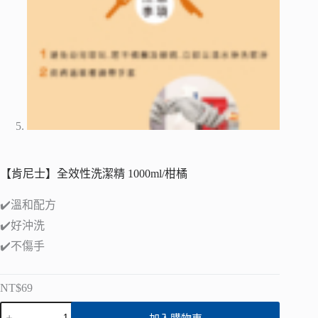
【肯尼士】全效性洗潔精 1000ml/柑橘
✔️溫和配方
✔️好沖洗
✔️不傷手
NT$
69
【肯