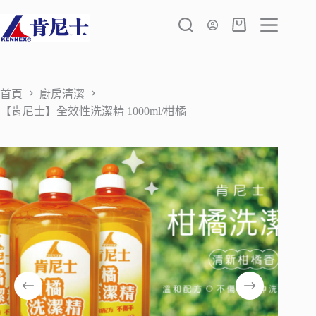
跳
至
購
主
物
要
車
內
容
首頁
廚房清潔
【肯尼士】全效性洗潔精 1000ml/柑橘