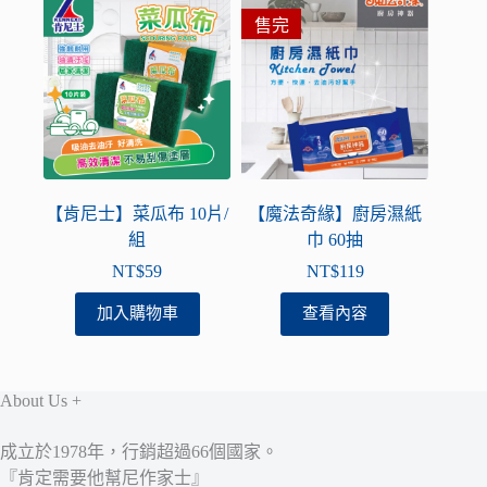
售完
【肯尼士】菜瓜布 10片/
【魔法奇緣】廚房濕紙
組
巾 60抽
NT$
59
NT$
119
加入購物車
查看內容
About Us +
成立於1978年，行銷超過66個國家。
『肯定需要他幫尼作家士』