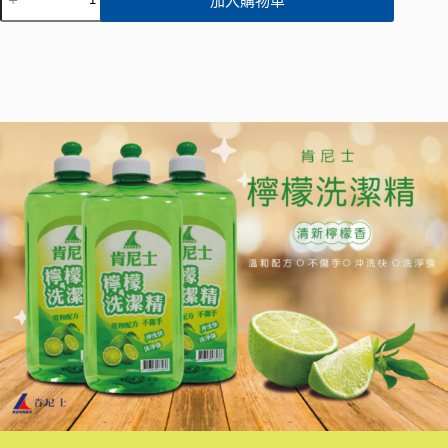
加入購物車
尼
士】
A
l
全
t
效
e
性
r
洗
n
潔
a
精
t
1000ml/
i
v
檸
e
檬
:
數
量