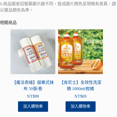
6.商品圖會因螢幕顯示器不同，造成圖片顏色呈現略有差異，請
以實品顏色為準。
相關商品
【魔法奇緣】拋棄式抹
【肯尼士】全效性洗潔
布 50張/卷
精 1000ml/柑橘
NT$
99
NT$
69
加入購物車
加入購物車