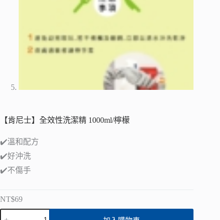
【肯尼士】全效性洗潔精 1000ml/檸檬
✔️溫和配方
✔️好沖洗
✔️不傷手
NT$
69
【肯