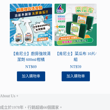
【肯尼士】廚房強效清
【肯尼士】菜瓜布 10片/
潔劑 600ml/柑橘
組
NT$
69
NT$
59
加入購物車
加入購物車
About Us +
成立於1978年，行銷超過66個國家。