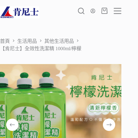
跳
至
購
主
物
要
車
內
容
首頁
生活用品
其他生活用品
【肯尼士】全效性洗潔精 1000ml/檸檬