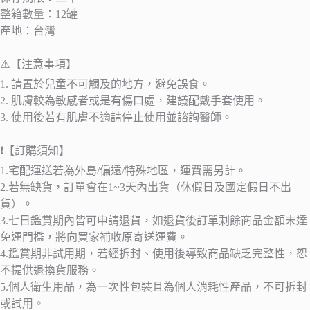
整箱數量：12罐
產地：台灣
⚠️【注意事項】
1. 請置於兒童不可觸及的地方，避免誤食。
2. 肌膚較為敏感者或是有傷口處，建議配戴手套使用。
3. 使用後若有肌膚不適請停止使用並諮詢醫師。
❗【訂購須知】
1.宅配運送若為外島/偏遠/特殊地區，運費需另計。
2.若無缺貨，訂單會在1~3天內出貨（休假日及國定假日不出
貨）。
3.七日鑑賞期內皆可申請退貨，如退貨後訂單剩餘商品金額未達
免運門檻，將向買家補收原寄送運費。
4.鑑賞期非試用期，若經拆封、使用後導致商品缺乏完整性，恕
不提供退換貨服務。
5.個人衛生用品，為一次性包裝且為個人消耗性產品，不可拆封
或試用。